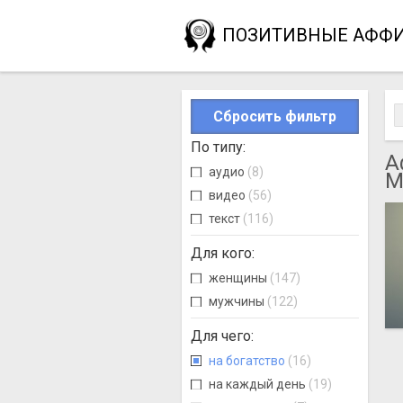
ПОЗИТИВНЫЕ АФФ
Сбросить фильтр
По типу
:
А
аудио
(8)
М
видео
(56)
текст
(116)
Для кого
:
женщины
(147)
мужчины
(122)
Для чего
:
на богатство
(16)
на каждый день
(19)