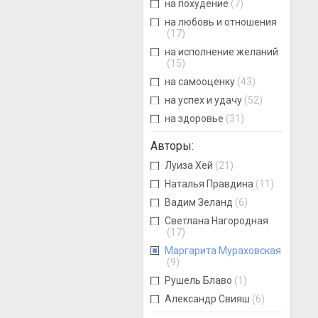
на похудение
(7)
на любовь и отношения
(17)
на исполнение желаний
(15)
на самооценку
(43)
на успех и удачу
(52)
на здоровье
(31)
Авторы
:
Луиза Хей
(21)
Наталья Правдина
(11)
Вадим Зеланд
(6)
Светлана Нагородная
(17)
Маргарита Мураховская
(9)
Рушель Блаво
(1)
Александр Свияш
(6)