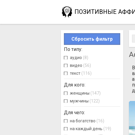
ПОЗИТИВНЫЕ АФФ
Сбросить фильтр
По типу
:
А
аудио
(8)
видео
(56)
В
в
текст
(116)
а
Для кого
:
п
д
женщины
(147)
мужчины
(122)
Для чего
:
на богатство
(16)
на каждый день
(19)