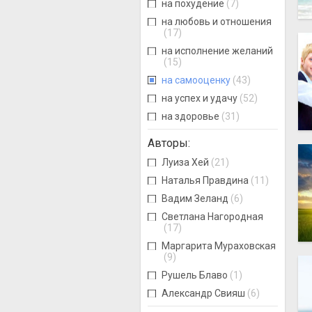
на похудение
(7)
на любовь и отношения
(17)
на исполнение желаний
(15)
на самооценку
(43)
на успех и удачу
(52)
на здоровье
(31)
Авторы
:
Луиза Хей
(21)
Наталья Правдина
(11)
Вадим Зеланд
(6)
Светлана Нагородная
(17)
Маргарита Мураховская
(9)
Рушель Блаво
(1)
Александр Свияш
(6)