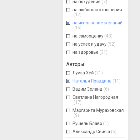
на похудение
(7)
на любовь и отношения
(17)
на исполнение желаний
(15)
на самооценку
(43)
на успех и удачу
(52)
на здоровье
(31)
Авторы
:
Луиза Хей
(21)
Наталья Правдина
(11)
Вадим Зеланд
(6)
Светлана Нагородная
(17)
Маргарита Мураховская
(9)
Рушель Блаво
(1)
Александр Свияш
(6)