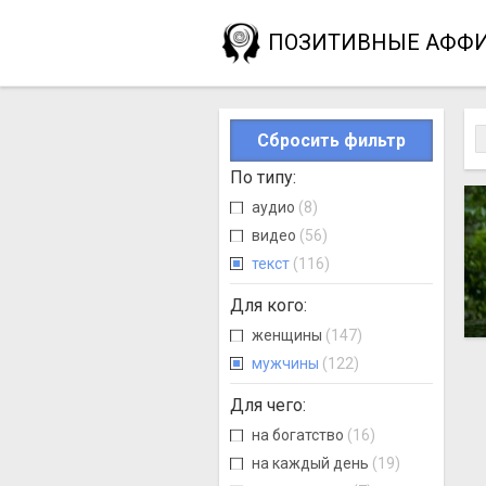
ПОЗИТИВНЫЕ АФФ
Сбросить фильтр
По типу
:
аудио
(8)
видео
(56)
текст
(116)
Для кого
:
женщины
(147)
мужчины
(122)
Для чего
:
на богатство
(16)
на каждый день
(19)