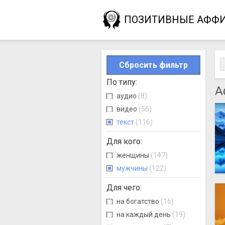
ПОЗИТИВНЫЕ АФФ
Сбросить фильтр
По типу
:
А
аудио
(8)
видео
(56)
текст
(116)
Для кого
:
женщины
(147)
мужчины
(122)
Для чего
:
на богатство
(16)
на каждый день
(19)