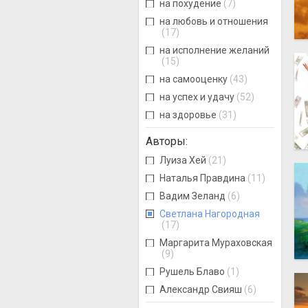
на похудение
(7)
на любовь и отношения
(17)
на исполнение желаний
(15)
на самооценку
(43)
на успех и удачу
(52)
на здоровье
(31)
Авторы
:
Луиза Хей
(21)
Наталья Правдина
(11)
Вадим Зеланд
(6)
Светлана Нагородная
(17)
Маргарита Мураховская
(9)
Рушель Блаво
(1)
Александр Свияш
(6)