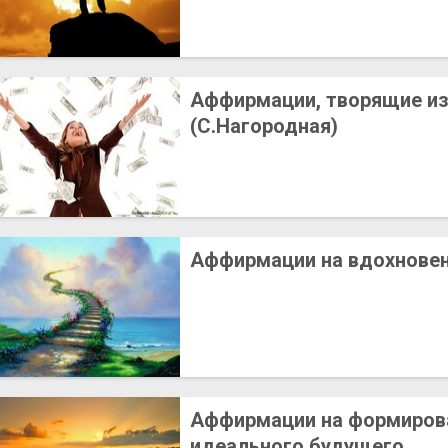
Аффирмации, творящие и
(С.Нагородная)
Аффирмации на вдохнове
Аффирмации на формиров
идеального будущего