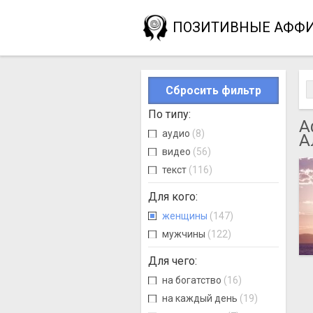
ПОЗИТИВНЫЕ АФФ
Сбросить фильтр
По типу
:
А
аудио
(8)
А
видео
(56)
текст
(116)
Для кого
:
женщины
(147)
мужчины
(122)
Для чего
:
на богатство
(16)
на каждый день
(19)