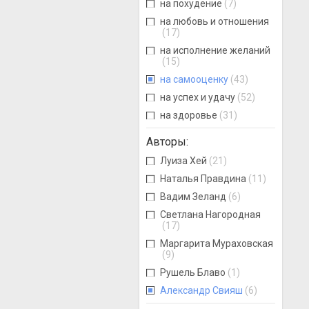
на похудение
(7)
на любовь и отношения
(17)
на исполнение желаний
(15)
на самооценку
(43)
на успех и удачу
(52)
на здоровье
(31)
Авторы
:
Луиза Хей
(21)
Наталья Правдина
(11)
Вадим Зеланд
(6)
Светлана Нагородная
(17)
Маргарита Мураховская
(9)
Рушель Блаво
(1)
Александр Свияш
(6)