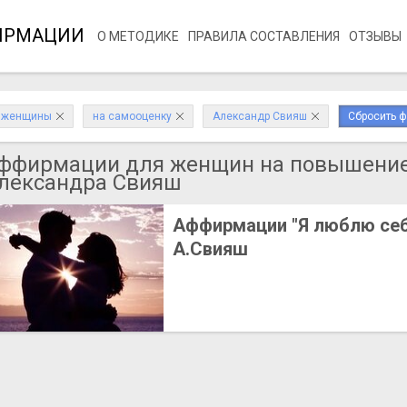
ИРМАЦИИ
О МЕТОДИКЕ
ПРАВИЛА СОСТАВЛЕНИЯ
ОТЗЫВЫ
женщины
на самооценку
Александр Свияш
Сбросить ф
ффирмации для женщин на повышение
лександра Свияш
Аффирмации "Я люблю себ
А.Свияш