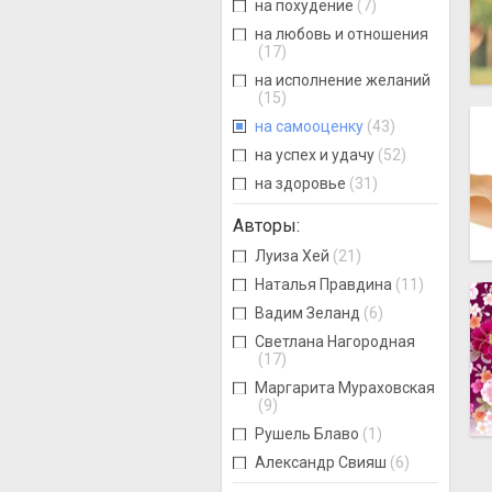
на похудение
(7)
на любовь и отношения
(17)
на исполнение желаний
(15)
на самооценку
(43)
на успех и удачу
(52)
на здоровье
(31)
Авторы
:
Луиза Хей
(21)
Наталья Правдина
(11)
Вадим Зеланд
(6)
Светлана Нагородная
(17)
Маргарита Мураховская
(9)
Рушель Блаво
(1)
Александр Свияш
(6)