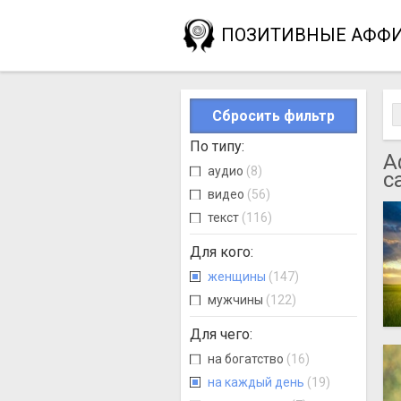
ПОЗИТИВНЫЕ АФФ
Сбросить фильтр
По типу
:
А
аудио
(8)
с
видео
(56)
текст
(116)
Для кого
:
женщины
(147)
мужчины
(122)
Для чего
:
на богатство
(16)
на каждый день
(19)