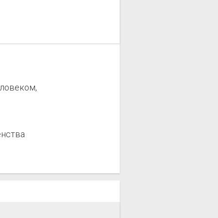
еловеком,
енства