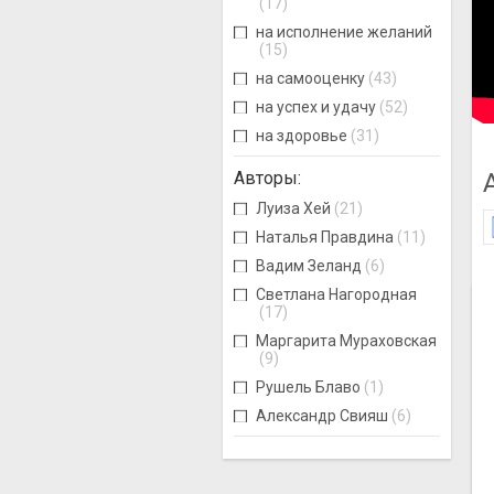
(17)
на исполнение желаний
(15)
на самооценку
(43)
на успех и удачу
(52)
на здоровье
(31)
Авторы
:
Луиза Хей
(21)
Наталья Правдина
(11)
Вадим Зеланд
(6)
Светлана Нагородная
(17)
Маргарита Мураховская
(9)
Рушель Блаво
(1)
Александр Свияш
(6)