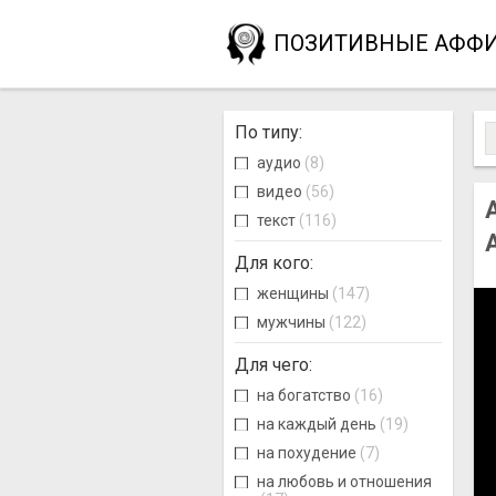
ПОЗИТИВНЫЕ АФФ
По типу
:
аудио
(8)
видео
(56)
текст
(116)
Для кого
:
женщины
(147)
мужчины
(122)
Для чего
:
на богатство
(16)
на каждый день
(19)
на похудение
(7)
на любовь и отношения